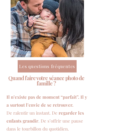
Les questions fréquentes
Quand faire votre séance photo de
famille ?
Il n’existe pas de moment “parfait”. Il y
a surtout l’envie de se retrouver.
De ralentir un instant. De
regarder les
enfants grandir
. De s’offrir une pause
dans le tourbillon du quotidien.