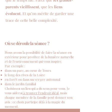
que le temps file. Parce que
les grands-
parents vieillissent
, que les
liens
évoluent
. Et qu’on mérite de garder une
trace de cette belle complexité.
Où se déroule la séance ?
Nous avons la possibilité de faire la séance en
extérieur pour profiter de la lumière naturelle
et de l’environnement qui vous inspire.
Par exemple :
dans un parc, au cœur de Tours
le long des rives de la Loire
en forêt ou dans un verger automnal
dans le jardin familial
Choisissez un lieu qui a du sens pour vous. Je
vous aiderai
à trouver l’endroit idéal
, mais
chaque membre de la famille peut donner son
avis : ce choix participe déjà à la magie du
moment.